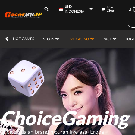
BHS
Live
V
Chat
M
INDONESIA
HOT GAMES
SLOTS
LIVE CASINO
RACE
TOG
ChoiceGaming
Choice adalah brand hiburan live asal Eropa