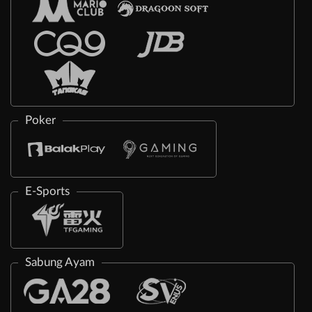
Poker
E-Sports
Sabung Ayam