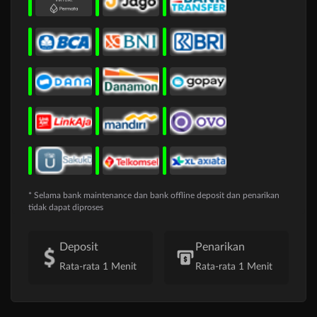
* Selama bank maintenance dan bank offline deposit dan penarikan
tidak dapat diproses
Deposit
Penarikan
Rata-rata 1 Menit
Rata-rata 1 Menit