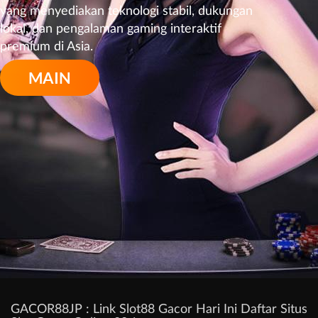
yang menyediakan teknologi stabil, dukungan
lokal, dan pengalaman gaming interaktif
premium di Asia.
MAIN
GACOR88JP : Link Slot88 Gacor Hari Ini Daftar Situs