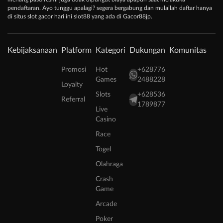
pendaftaran. Ayo tunggu apalagi? segera bergabung dan mulailah daftar hanya
di situs slot gacor hari ini slot88 yang ada di Gacor88jp.
Kebijaksanaan
Platform
Kategori
Dukungan
Komunitas
Promosi
Hot
+628776
Games
2488228
Loyalty
Slots
+628536
Referral
1789877
Live
Casino
Race
Togel
Olahraga
Crash
Game
Arcade
Poker