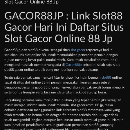
Slot Gacor Online 88 Jp
GACOR88JP : Link Slot88
Gacor Hari Ini Daftar Situs
Slot Gacor Online 88 Jp
Gacor88jp dan slot88 dikenal sebagai situs
slot gacor
terpercaya hari ini
sediakan link slot online 88 untuk memudahkan pencarian pemain dengan
tujuan menang besar pakai modal receh. Kami telah melakukan riset untuk
mengatasi masalah member yang ada di
Gacor88jp
sebab ini salah satu situs
slot88 gacor online terbaik yang memberikan banyak peluang.
Tentu saja banyak yang mencari fitur lengkap jika ingin bermain
slot88
online,
tepat di situs slot online 88 ini pemain merasakan kenyamanan setelah
bergabung bersama gacor88jp yang menyediakan banyak sekali bonus menarik
serta bonus freespin yang bisa mendatangkan jackpot atau jp besar.
Bergabung bersama kami merupakan pilihan yang tepat namun jika keraguan
masih menjadi misteri anda untuk memulai slot gacor resmi 88 jp, maka
cobalah daftar dan menggunakan link alternatif slot88 terpercaya kami yang
telah tersedia dan bermainlah dengan fitur demo terlebih dahulu agar tidak
salah mengambil langkah ataupun keputusan untuk memulai game ini. Namun
kami pastikan pendaftaran semua gratis dan permainan slot88 gampang
menang pasti resmi juga tidak dipungut biaya apapun saat melakuka