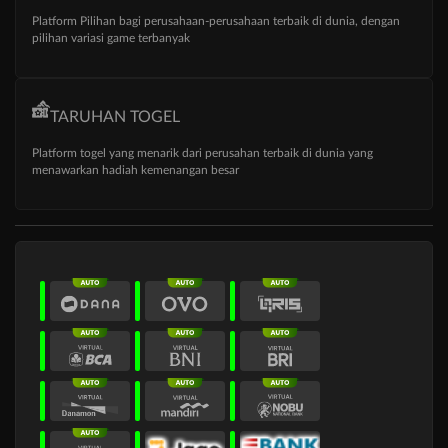
Platform Pilihan bagi perusahaan-perusahaan terbaik di dunia, dengan
pilihan variasi game terbanyak
TARUHAN TOGEL
Platform togel yang menarik dari perusahan terbaik di dunia yang
menawarkan hadiah kemenangan besar