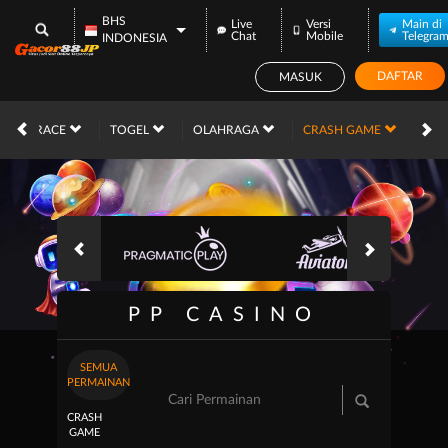
BHS
Live
Versi
Main di
Chat
Mobile
Telegra
INDONESIA
DAFTAR
MASUK
RACE
TOGEL
OLAHRAGA
CRASH GAME
AR
PP CASINO
SEMUA
PERMAINAN
CRASH
GAME