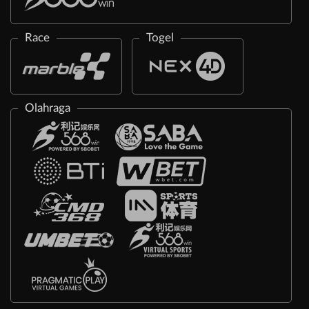
Race
Togel
Olahraga