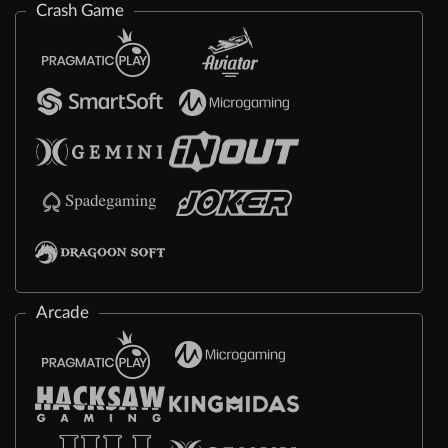
Crash Game
Arcade