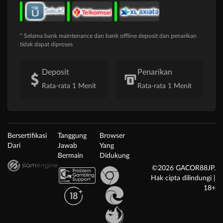
* Selama bank maintenance dan bank offline deposit dan penarikan
tidak dapat diproses
Deposit
Penarikan
Rata-rata 1 Menit
Rata-rata 1 Menit
Bersertifikasi
Tanggung
Browser
Dari
Jawab
Yang
Bermain
Didukung
©2026 GACOR88JP.
Hak cipta dilindungi |
18+