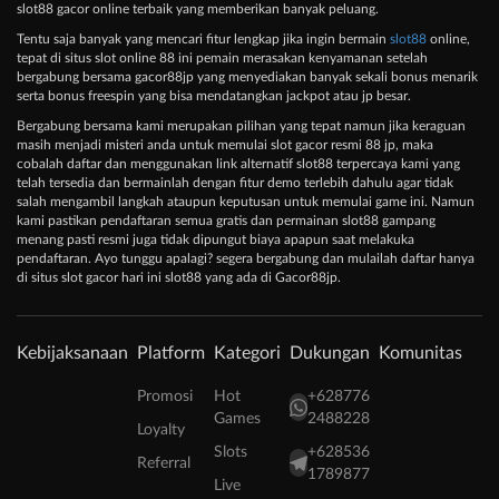
slot88 gacor online terbaik yang memberikan banyak peluang.
Tentu saja banyak yang mencari fitur lengkap jika ingin bermain
slot88
online,
tepat di situs slot online 88 ini pemain merasakan kenyamanan setelah
bergabung bersama gacor88jp yang menyediakan banyak sekali bonus menarik
serta bonus freespin yang bisa mendatangkan jackpot atau jp besar.
Bergabung bersama kami merupakan pilihan yang tepat namun jika keraguan
masih menjadi misteri anda untuk memulai slot gacor resmi 88 jp, maka
cobalah daftar dan menggunakan link alternatif slot88 terpercaya kami yang
telah tersedia dan bermainlah dengan fitur demo terlebih dahulu agar tidak
salah mengambil langkah ataupun keputusan untuk memulai game ini. Namun
kami pastikan pendaftaran semua gratis dan permainan slot88 gampang
menang pasti resmi juga tidak dipungut biaya apapun saat melakuka
pendaftaran. Ayo tunggu apalagi? segera bergabung dan mulailah daftar hanya
di situs slot gacor hari ini slot88 yang ada di Gacor88jp.
Kebijaksanaan
Platform
Kategori
Dukungan
Komunitas
Promosi
Hot
+628776
Games
2488228
Loyalty
Slots
+628536
Referral
1789877
Live