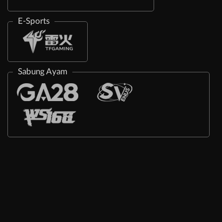
E-Sports
Sabung Ayam