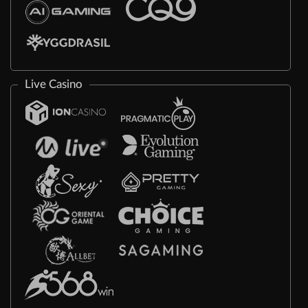
Live Casino