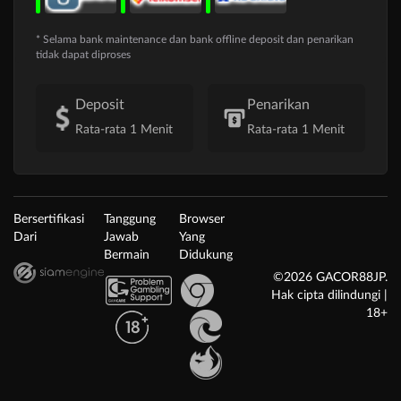
* Selama bank maintenance dan bank offline deposit dan penarikan
tidak dapat diproses
Deposit
Penarikan
Rata-rata 1 Menit
Rata-rata 1 Menit
Bersertifikasi
Tanggung
Browser
Dari
Jawab
Yang
Bermain
Didukung
©2026 GACOR88JP.
Hak cipta dilindungi |
18+