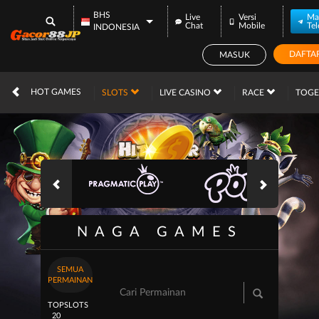
BHS
Live
Versi
Ma
Chat
Mobile
Te
INDONESIA
DAFTA
MASUK
IDR
12,737,702,
HOT GAMES
SLOTS
LIVE CASINO
RACE
TOG
NAGA GAMES
SEMUA
PERMAINAN
TOP
SLOTS
20