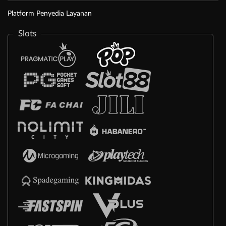
Platform Penyedia Layanan
Slots