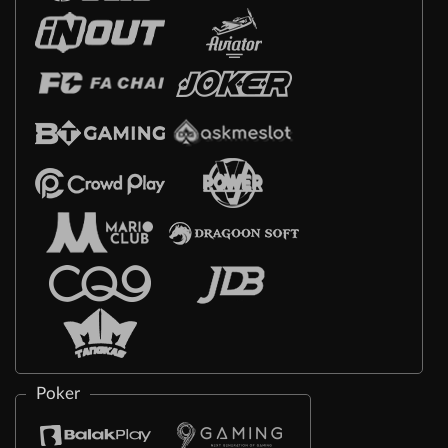
Poker