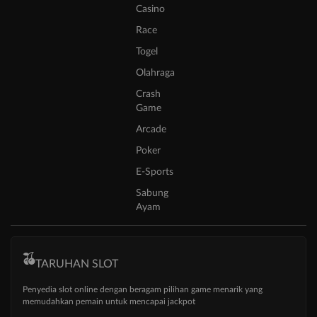
Casino
Race
Togel
Olahraga
Crash
Game
Arcade
Poker
E-Sports
Sabung
Ayam
TARUHAN SLOT
Penyedia slot online dengan beragam pilihan game menarik yang
memudahkan pemain untuk mencapai jackpot