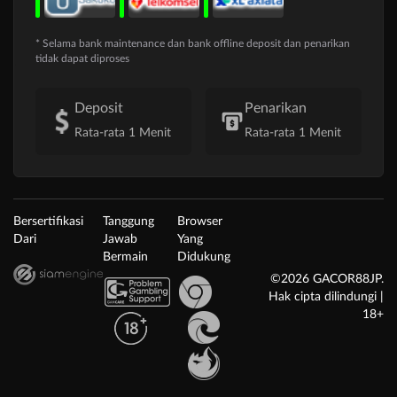
* Selama bank maintenance dan bank offline deposit dan penarikan
tidak dapat diproses
Deposit
Penarikan
Rata-rata 1 Menit
Rata-rata 1 Menit
Bersertifikasi
Tanggung
Browser
Dari
Jawab
Yang
Bermain
Didukung
©2026 GACOR88JP.
Hak cipta dilindungi |
18+