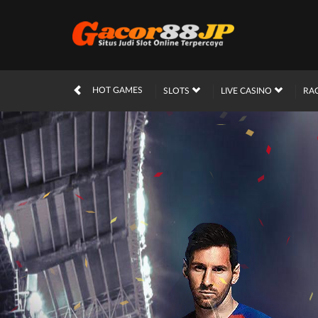
HOT GAMES
SLOTS
LIVE CASINO
RA