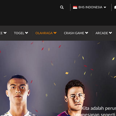
BHS INDONESIA
CE
TOGEL
OLAHRAGA
CRASH GAME
ARCADE
Kita adalah peru
pemesanan seperti 