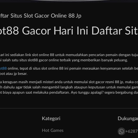
tar Situs Slot Gacor Online 88 Jp
88 Gacor Hari Ini Daftar Sit
ari ini sediakan link slot online 88 untuk memudahkan pencarian pemain dengan tuj
i salah satu situs slot88 gacor online terbaik yang memberikan banyak peluang.
ot88
online, tepat di situs slot online 88 ini pemain merasakan kenyamanan setelah
ot atau jp besar.
keraguan masih menjadi misteri anda untuk memulai slot gacor resmi 88 jp, maka cob
ebih dahulu agar tidak salah mengambil langkah ataupun keputusan untuk memulai gam
biaya apapun saat melakuka pendaftaran. Ayo tunggu apalagi? segera bergabung dan mu
Kategori
Dukunga
Hot Games
+6287