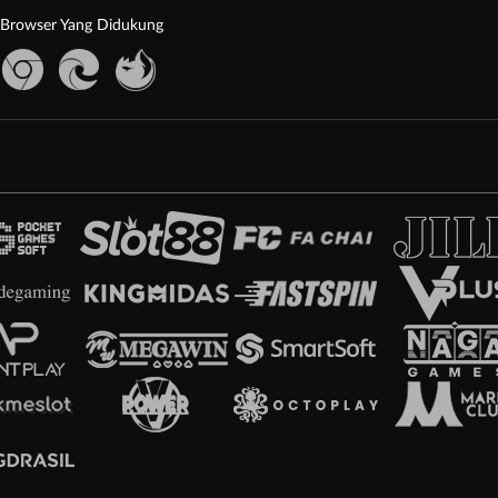
Browser Yang Didukung