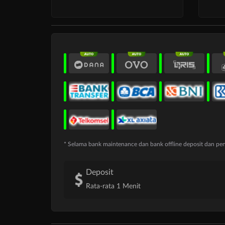
* Selama bank maintenance dan bank offline deposit dan pen
Deposit
Rata-rata 1 Menit