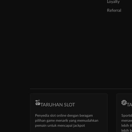
Loyalty
Referral
TARUHAN SLOT
T
Penyedia slot online dengan beragam
Sports
pilihan game menarik yang memudahkan
menawa
pemain untuk mencapai jackpot
lebih 
lebih 