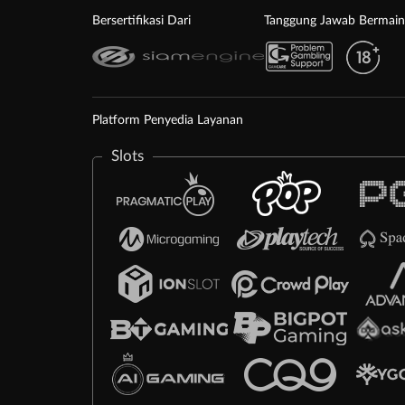
Bersertifikasi Dari
Tanggung Jawab Bermain
Platform Penyedia Layanan
Slots