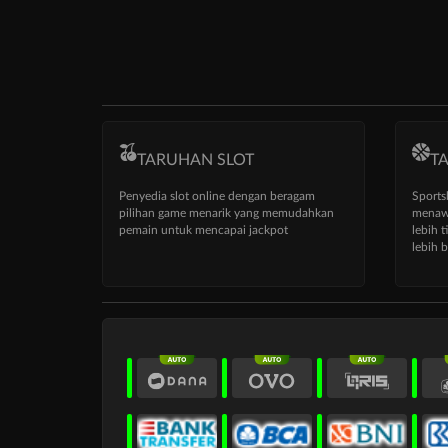
TARUHAN SLOT
T
Penyedia slot online dengan beragam
Sports
pilihan game menarik yang memudahkan
menawa
pemain untuk mencapai jackpot
lebih 
lebih 