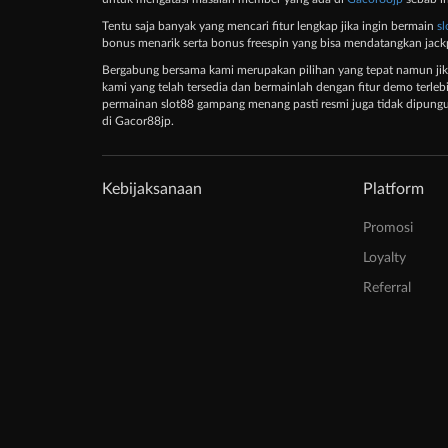
Tentu saja banyak yang mencari fitur lengkap jika ingin bermain
sl
bonus menarik serta bonus freespin yang bisa mendatangkan jackp
Bergabung bersama kami merupakan pilihan yang tepat namun jika 
kami yang telah tersedia dan bermainlah dengan fitur demo terl
permainan slot88 gampang menang pasti resmi juga tidak dipungut 
di Gacor88jp.
Kebijaksanaan
Platform
Promosi
Loyalty
Referral