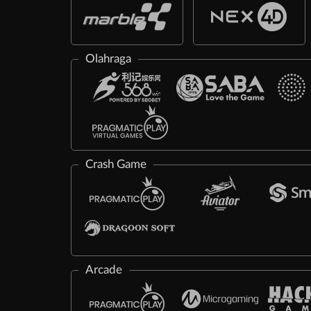
Olahraga
Crash Game
Arcade