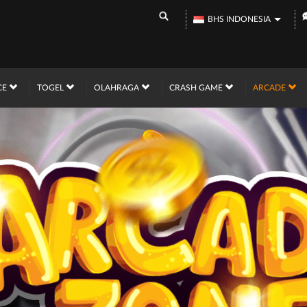
BHS INDONESIA
CE
TOGEL
OLAHRAGA
CRASH GAME
ARCADE