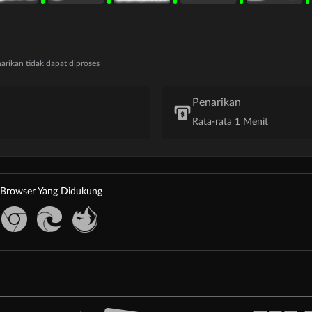
arikan tidak dapat diproses
Penarikan
Rata-rata 1 Menit
Browser Yang Didukung