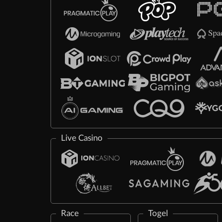
Live Casino
Race
Togel