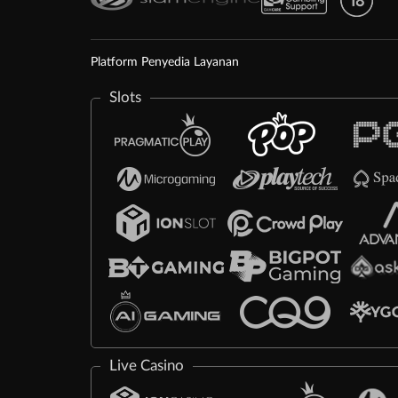
Platform Penyedia Layanan
Slots
Live Casino