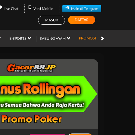
Live Chat
Versi Mobile
Main di Telegram
DAFTAR
MASUK
PROMOSI
E-SPORTS
SABUNG AYAM