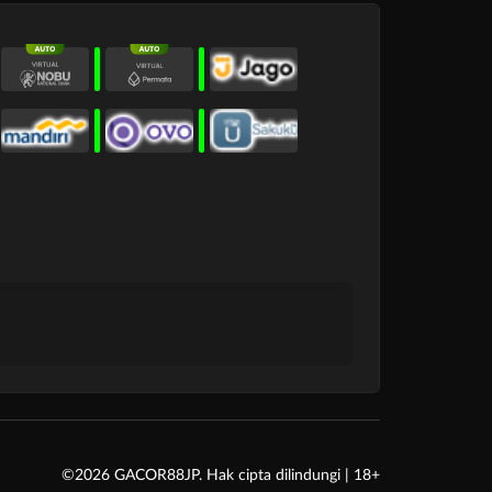
©2026 GACOR88JP. Hak cipta dilindungi | 18+