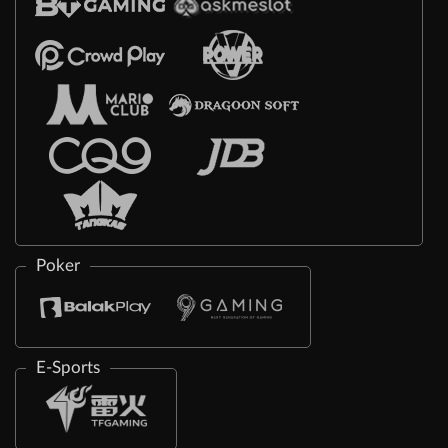
Poker
E-Sports