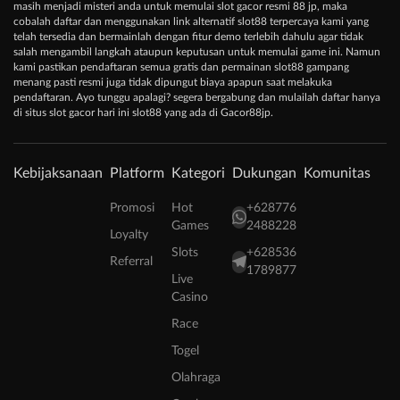
masih menjadi misteri anda untuk memulai slot gacor resmi 88 jp, maka
cobalah daftar dan menggunakan link alternatif slot88 terpercaya kami yang
telah tersedia dan bermainlah dengan fitur demo terlebih dahulu agar tidak
salah mengambil langkah ataupun keputusan untuk memulai game ini. Namun
kami pastikan pendaftaran semua gratis dan permainan slot88 gampang
menang pasti resmi juga tidak dipungut biaya apapun saat melakuka
pendaftaran. Ayo tunggu apalagi? segera bergabung dan mulailah daftar hanya
di situs slot gacor hari ini slot88 yang ada di Gacor88jp.
Kebijaksanaan
Platform
Kategori
Dukungan
Komunitas
Promosi
Hot
+628776
Games
2488228
Loyalty
Slots
+628536
Referral
1789877
Live
Casino
Race
Togel
Olahraga