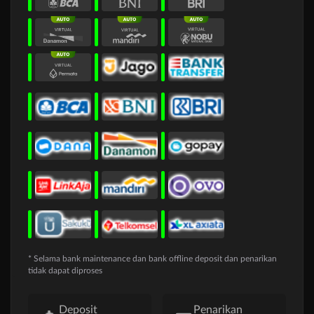
* Selama bank maintenance dan bank offline deposit dan penarikan
tidak dapat diproses
Deposit
Penarikan