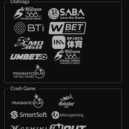
Olahraga
Crash Game