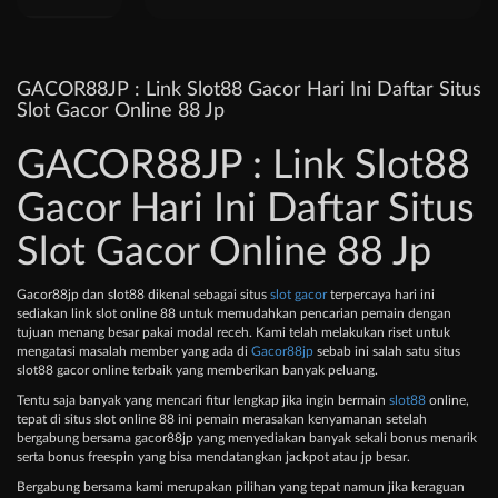
GACOR88JP : Link Slot88 Gacor Hari Ini Daftar Situs
Slot Gacor Online 88 Jp
GACOR88JP : Link Slot88
Gacor Hari Ini Daftar Situs
Slot Gacor Online 88 Jp
Gacor88jp dan slot88 dikenal sebagai situs
slot gacor
terpercaya hari ini
sediakan link slot online 88 untuk memudahkan pencarian pemain dengan
tujuan menang besar pakai modal receh. Kami telah melakukan riset untuk
mengatasi masalah member yang ada di
Gacor88jp
sebab ini salah satu situs
slot88 gacor online terbaik yang memberikan banyak peluang.
Tentu saja banyak yang mencari fitur lengkap jika ingin bermain
slot88
online,
tepat di situs slot online 88 ini pemain merasakan kenyamanan setelah
bergabung bersama gacor88jp yang menyediakan banyak sekali bonus menarik
serta bonus freespin yang bisa mendatangkan jackpot atau jp besar.
Bergabung bersama kami merupakan pilihan yang tepat namun jika keraguan